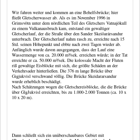
Wir fahren weiter und kommen an eine Behelfsbrücke; hier
fließt Gletscherwasser ab. Als es im November 1996 in
Grimsvötn unter dem nördlichen Teil des Gletschers Vatnajökull
zu einem Vulkanausbruch kam, entstand ein gewaltiger
Gletscherlauf, der die Straße über den Sander Skeiôarársandur
unterbrach. Der Gletscherlauf nahm rasch zu, erreichte nach 15
Std. seinen Höhepunkt und ebbte nach zwei Tagen wieder ab.
Anfänglich wurde davon ausgegangen, dass der Lauf eine
Wassermenge von ca. 20.000 m³/sek. erreichen würde; in der Tat
erreichte er ca. 50.000 m³/sek. Die kolossale Macht der Fluten
riß gewaltige Eisblöcke mit sich, die größte Schäden an der
Verkehrsader hinterließen. Die 376 m lange Brücke über
Gigjukvisl verschwand völlig. Die Brücke Skeidararsandur
wurde erheblich beschädigt.
Nach Schätzungen wogen die Gletschereisblöcke, die die Brücke
über GlgJukvisl erreichten, bis zu 1.000-2.000 Tonnen (ca. 10 x
10 x 20 m).
Dann schließt sich ein unüberschaubares Gebiet mit