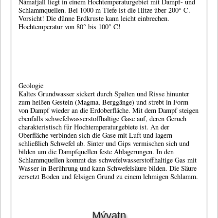
Námafjall liegt in einem Hochtemperaturgebiet mit Dampf- und
Schlammquellen. Bei 1000 m Tiefe ist die Hitze über 200° C.
Vorsicht! Die dünne Erdkruste kann leicht einbrechen.
Hochtemperatur von 80° bis 100° C!
Geologie
Kaltes Grundwasser sickert durch Spalten und Risse hinunter
zum heißen Gestein (Magma, Berggänge) und strebt in Form
von Dampf wieder an die Erdoberfläche. Mit dem Dampf steigen
ebenfalls schwefelwasserstoffhaltige Gase auf, deren Geruch
charakteristisch für Hochtemperaturgebiete ist. An der
Oberfläche verbinden sich die Gase mit Luft und lagern
schließlich Schwefel ab. Sinter und Gips vermischen sich und
bilden um die Dampfquellen feste Ablagerungen. In den
Schlammquellen kommt das schwefelwasserstoffhaltige Gas mit
Wasser in Berührung und kann Schwefelsäure bilden. Die Säure
zersetzt Boden und felsigen Grund zu einem lehmigen Schlamm.
Mývatn