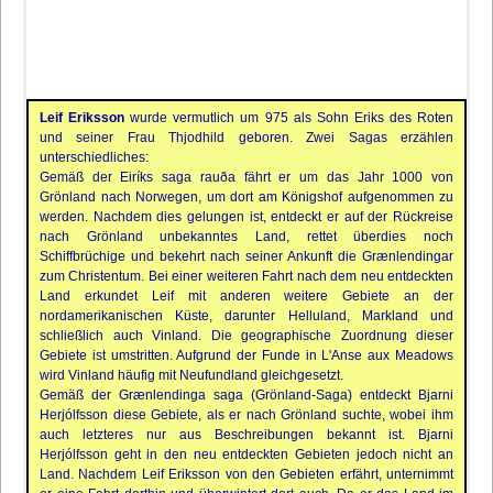
Leif Eriksson
wurde vermutlich um 975 als Sohn Eriks des Roten
und seiner Frau Thjodhild geboren. Zwei Sagas erzählen
unterschiedliches:
Gemäß der Eiríks saga rauða fährt er um das Jahr 1000 von
Grönland nach Norwegen, um dort am Königshof aufgenommen zu
werden. Nachdem dies gelungen ist, entdeckt er auf der Rückreise
nach Grönland unbekanntes Land, rettet überdies noch
Schiffbrüchige und bekehrt nach seiner Ankunft die Grænlendingar
zum Christentum. Bei einer weiteren Fahrt nach dem neu entdeckten
Land erkundet Leif mit anderen weitere Gebiete an der
nordamerikanischen Küste, darunter Helluland, Markland und
schließlich auch Vinland. Die geographische Zuordnung dieser
Gebiete ist umstritten. Aufgrund der Funde in L'Anse aux Meadows
wird Vinland häufig mit Neufundland gleichgesetzt.
Gemäß der Grænlendinga saga (Grönland-Saga) entdeckt Bjarni
Herjólfsson diese Gebiete, als er nach Grönland suchte, wobei ihm
auch letzteres nur aus Beschreibungen bekannt ist. Bjarni
Herjólfsson geht in den neu entdeckten Gebieten jedoch nicht an
Land. Nachdem Leif Eriksson von den Gebieten erfährt, unternimmt