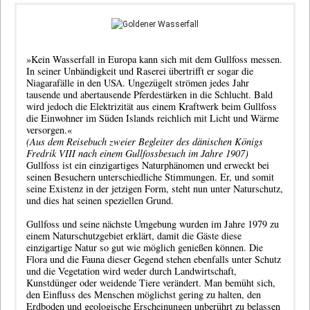
»Kein Wasserfall in Europa kann sich mit dem Gullfoss messen.
In seiner Unbändigkeit und Raserei übertrifft er sogar die
Niagarafälle in den USA. Ungezügelt strömen jedes Jahr
tausende und abertausende Pferdestärken in die Schlucht. Bald
wird jedoch die Elektrizität aus einem Kraftwerk beim Gullfoss
die Einwohner im Süden Islands reichlich mit Licht und Wärme
versorgen.«
(Aus dem Reisebuch zweier Begleiter des dänischen Königs
Fredrik VIII nach einem Gullfossbesuch im Jahre 1907)
Gullfoss ist ein einzigartiges Naturphänomen und erweckt bei
seinen Besuchern unterschiedliche Stimmungen. Er, und somit
seine Existenz in der jetzigen Form, steht nun unter Naturschutz,
und dies hat seinen speziellen Grund.
Gullfoss und seine nächste Umgebung wurden im Jahre 1979 zu
einem Naturschutzgebiet erklärt, damit die Gäste diese
einzigartige Natur so gut wie möglich genießen können. Die
Flora und die Fauna dieser Gegend stehen ebenfalls unter Schutz
und die Vegetation wird weder durch Landwirtschaft,
Kunstdünger oder weidende Tiere verändert. Man bemüht sich,
den Einfluss des Menschen möglichst gering zu halten, den
Erdboden und geologische Erscheinungen unberührt zu belassen