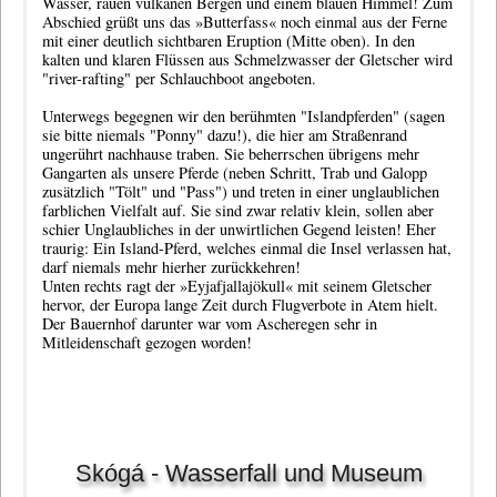
Wasser, rauen vulkanen Bergen und einem blauen Himmel! Zum
Abschied grüßt uns das »Butterfass« noch einmal aus der Ferne
mit einer deutlich sichtbaren Eruption (Mitte oben). In den
kalten und klaren Flüssen aus Schmelzwasser der Gletscher wird
"river-rafting" per Schlauchboot angeboten.
Unterwegs begegnen wir den berühmten "Islandpferden" (sagen
sie bitte niemals "Ponny" dazu!), die hier am Straßenrand
ungerührt nachhause traben. Sie beherrschen übrigens mehr
Gangarten als unsere Pferde (neben Schritt, Trab und Galopp
zusätzlich "Tölt" und "Pass") und treten in einer unglaublichen
farblichen Vielfalt auf. Sie sind zwar relativ klein, sollen aber
schier Unglaubliches in der unwirtlichen Gegend leisten! Eher
traurig: Ein Island-Pferd, welches einmal die Insel verlassen hat,
darf niemals mehr hierher zurückkehren!
Unten rechts ragt der »Eyjafjallajökull« mit seinem Gletscher
hervor, der Europa lange Zeit durch Flugverbote in Atem hielt.
Der Bauernhof darunter war vom Ascheregen sehr in
Mitleidenschaft gezogen worden!
Skógá - Wasserfall und Museum