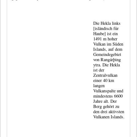
Die Hekla
links
[isländisch für
Haube] ist ein
1491 m hoher
Vulkan im Süden
Islands, auf dem
Gemeindegebiet
von Rangárþing
ytra. Die Hekla
ist der
Zentralvulkan
einer 40 km
langen
Vulkanspalte und
mindestens 6600
Jahre alt. Der
Berg gehört zu
den drei aktivsten
Vulkanen Islands.