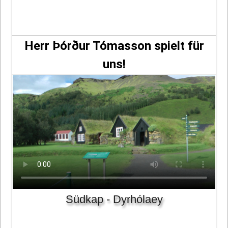
Herr Þórður Tómasson spielt für
uns!
Südkap - Dyrhólaey