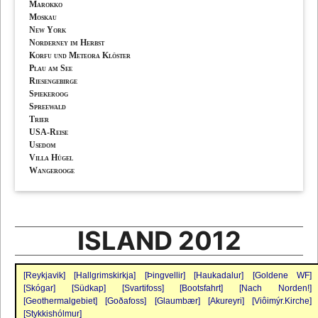
Marokko
Moskau
New York
Norderney im Herbst
Korfu und Meteora Klöster
Plau am See
Riesengebirge
Spiekeroog
Spreewald
Trier
USA-Reise
Usedom
Villa Hügel
Wangerooge
ISLAND 2012
[Reykjavik]
[Hallgrimskirkja]
[Þingvellir]
[Haukadalur]
[Goldene WF]
[Skógar]
[Südkap]
[Svartifoss]
[Bootsfahrt]
[Nach Norden!]
[Geothermalgebiet]
[Goðafoss]
[Glaumbær]
[Akureyri]
[Viôimýr.Kirche]
[Stykkishólmur]