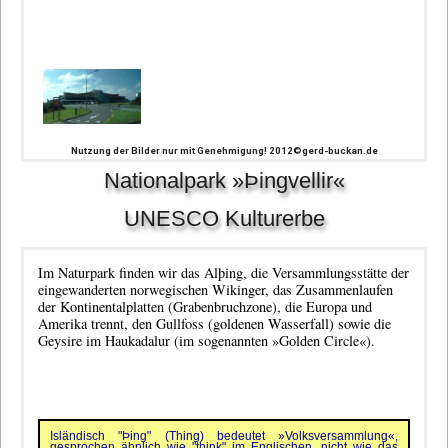
Nutzung der Bilder nur mit Genehmigung! 2012©gerd-buckan.de
Nationalpark »Þingvellir«
UNESCO Kulturerbe
Im Naturpark finden wir das
Alþing
, die Versammlungsstätte der
eingewanderten norwegischen Wikinger, das Zusammenlaufen
der Kontinentalplatten (
Grabenbruchzone
), die Europa und
Amerika trennt, den
Gullfoss
(goldenen Wasserfall) sowie die
Geysire
im Haukadalur (im sogenannten »Golden Circle«).
Isländisch "Þing" (Thing) bedeutet »Volksversammlung«,
gesprochen ähnlich wie "think" im Englischen, nicht wie das