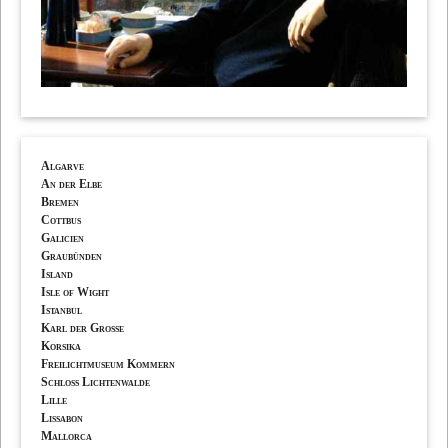
Algarve
An der Elbe
Bremen
Cottbus
Galicien
Graubünden
Island
Isle of Wight
Istanbul
Karl der Grosse
Korsika
Freilichtmuseum Kommern
Schloss Lichtenwalde
Lille
Lissabon
Mallorca