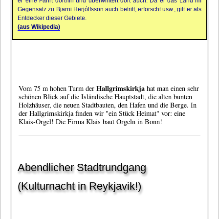
er eine Fahrt dorthin und überwintert dort auch. Da er das Land im
Gegensatz zu Bjarni Herjólfsson auch betritt, erforscht usw., gilt er als
Entdecker dieser Gebiete.
(aus Wikipedia)
Hallgrimskirkja
Vom 75 m hohen Turm der
hat man einen sehr
schönen Blick auf die Isländische Hauptstadt, die alten bunten
Holzhäuser, die neuen Stadtbauten, den Hafen und die Berge. In
der Hallgrimskirkja finden wir "ein Stück Heimat" vor: eine
Klais-Orgel! Die
Firma Klais
baut Orgeln in Bonn!
Abendlicher Stadtrundgang
(Kulturnacht in Reykjavik!)