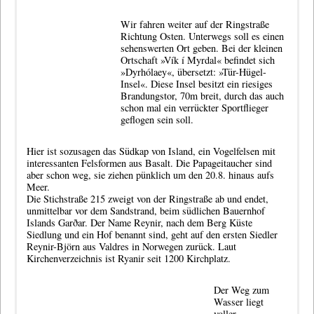
Wir fahren weiter auf der Ringstraße
Richtung Osten. Unterwegs soll es einen
sehenswerten Ort geben. Bei der kleinen
Ortschaft »Vík í Myrdal« befindet sich
»Dyrhólaey«
, übersetzt: »Tür-Hügel-
Insel«. Diese Insel besitzt ein riesiges
Brandungstor, 70m breit, durch das auch
schon mal ein verrückter Sportflieger
geflogen sein soll.
Hier ist sozusagen das Südkap von Island, ein Vogelfelsen mit
interessanten Felsformen aus Basalt. Die Papageitaucher sind
aber schon weg, sie ziehen pünklich um den 20.8. hinaus aufs
Meer.
Die Stichstraße 215 zweigt von der Ringstraße ab und endet,
unmittelbar vor dem Sandstrand, beim südlichen Bauernhof
Islands Garðar. Der Name Reynir, nach dem Berg Küste
Siedlung und ein Hof benannt sind, geht auf den ersten Siedler
Reynir-Björn aus Valdres in Norwegen zurück. Laut
Kirchenverzeichnis ist Ryanir seit 1200 Kirchplatz.
Der Weg zum
Wasser liegt
voller