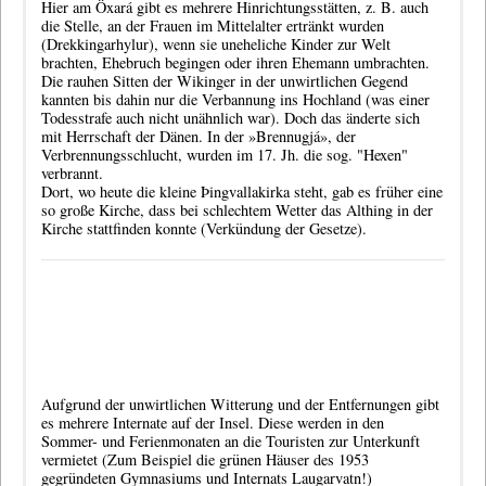
Hier am Öxará gibt es mehrere Hinrichtungsstätten, z. B. auch
die Stelle, an der Frauen im Mittelalter ertränkt wurden
(Drekkingarhylur), wenn sie uneheliche Kinder zur Welt
brachten, Ehebruch begingen oder ihren Ehemann umbrachten.
Die rauhen Sitten der Wikinger in der unwirtlichen Gegend
kannten bis dahin nur die Verbannung ins Hochland (was einer
Todesstrafe auch nicht unähnlich war). Doch das änderte sich
mit Herrschaft der Dänen. In der »Brennugjá», der
Verbrennungsschlucht, wurden im 17. Jh. die sog. "Hexen"
verbrannt.
Dort, wo heute die kleine Þingvallakirka steht, gab es früher eine
so große Kirche, dass bei schlechtem Wetter das Althing in der
Kirche stattfinden konnte (Verkündung der Gesetze).
Aufgrund der unwirtlichen Witterung und der Entfernungen gibt
es mehrere Internate auf der Insel. Diese werden in den
Sommer- und Ferienmonaten an die Touristen zur Unterkunft
vermietet (Zum Beispiel die grünen Häuser des 1953
gegründeten Gymnasiums und Internats
Laugarvatn
!)