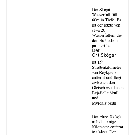
Der Skógá
Wasserfall fällt
60m in Tiefe! Es
ist der letzte von
etwa 20
Wasserfällen, die
der Fluß schon
passiert hat.
Der
Ort:Skógar
ist 154
Straßenkilometer
von Reykjavík
entfernt und liegt
zwischen den
Gletschervulkanen
Eyjafjallajökull
und
Mýrdalsjökull.
Der Fluss Skógá
mündet einige
Kilometer entfernt
ins Meer. Der