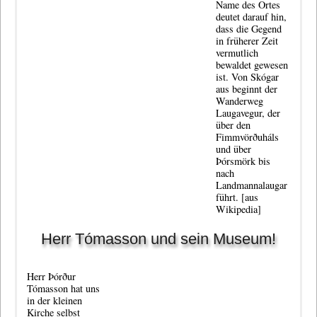
Name des Ortes
deutet darauf hin,
dass die Gegend
in früherer Zeit
vermutlich
bewaldet gewesen
ist. Von Skógar
aus beginnt der
Wanderweg
Laugavegur, der
über den
Fimmvörðuháls
und über
Þórsmörk bis
nach
Landmannalaugar
führt.
[aus
Wikipedia]
Herr Tómasson und sein Museum!
Herr Þórður
Tómasson
hat uns
in der kleinen
Kirche selbst