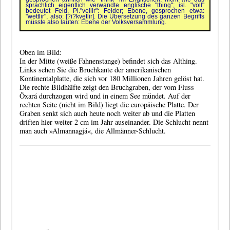
sprachlich eigentlich verwandte englische "thing"; isl. "völl"
bedeutet Feld, Pl."vellir": Felder; Ebene, gesprochen etwa:
"wettlir", also: [?i?kvetlir]. Die Übersetzung des ganzen Begriffs
müsste also lauten:
Ebene der Volksversammlung
.
Oben im Bild:
In der Mitte (weiße Fahnenstange) befindet sich das Althing.
Links sehen Sie die Bruchkante der amerikanischen
Kontinentalplatte, die sich vor 180 Millionen Jahren gelöst hat.
Die rechte Bildhälfte zeigt den Bruchgraben, der vom Fluss
Öxará durchzogen wird und in einem See mündet. Auf der
rechten Seite (nicht im Bild) liegt die europäische Platte. Der
Graben senkt sich auch heute noch weiter ab und die Platten
driften hier weiter 2 cm im Jahr auseinander. Die Schlucht nennt
man auch »Almannagjá«, die Allmänner-Schlucht.