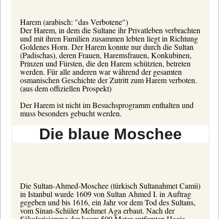
Harem (arabisch: "das Verbotene")
Der Harem, in dem die Sultane ihr Privatleben verbrachten
und mit ihren Familien zusammen lebten liegt in Richtung
Goldenes Horn. Der Harem konnte nur durch die Sultan
(Padischas), deren Frauen, Haremsfrauen, Konkubinen,
Prinzen und Fürsten, die den Harem schützten, betreten
werden. Für alle anderen war während der gesamten
osmanischen Geschichte der Zutritt zum Harem verboten.
(aus dem offiziellen Prospekt)
Der Harem ist nicht im Besuchsprogramm enthalten und
muss besonders gebucht werden.
Die blaue Moschee
Die
Sultan-Ahmed-Moschee
(türkisch Sultanahmet Camii)
in Istanbul wurde 1609 von Sultan Ahmed I. in Auftrag
gegeben und bis 1616, ein Jahr vor dem Tod des Sultans,
vom Sinan-Schüler Mehmet Aga erbaut. Nach der
Säkularisierung der kaum 500 Meter entfernten Hagia