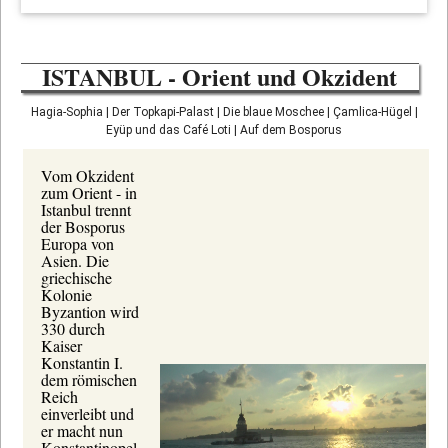
ISTANBUL - Orient und Okzident
Hagia-Sophia
| Der Topkapi-Palast
| Die blaue Moschee
| Çamlica-Hügel
|
Eyüp und das Café Loti
| Auf dem Bosporus
Vom Okzident
zum Orient - in
Istanbul trennt
der Bosporus
Europa von
Asien. Die
griechische
Kolonie
Byzantion wird
330 durch
Kaiser
Konstantin I.
dem römischen
Reich
einverleibt und
er macht nun
Konstantinopel