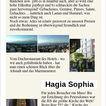
Büdchen usw. gibt es in Istanbul auch, aber a) wird eine
hohe Eßkultur gepflegt und b) schmecken die Sachen
ganz hervorragend! Gebackenes, Gemüse, Pürees, Salate,
Gehacktes ... natürlich auch Lamm und Hammel, was
nicht so mein Ding ist.
Noch etwas: Alles ist relativ preiswert zu unseren Preisen
und die Bedienung ist überwiegend freundlich und
zuvorkommend.
Vom Dachrestaurant des Hotels - wo
wir auch gefrühstückt haben - hat
man einen schönen Blick über die
Altstadt und das Marmarameer.
Hagia Sophia
Für jeden Besucher ein Muss! Bis
zur Errichtung des Petersdomes war
die HS die größte Kirche der Welt!
Beim Bau 552 die " Kirche der