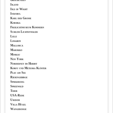
Island
Isle of Wight
Istanbul
Karl der Grosse
Korsika
Freilichtmuseum Kommern
Schloss Lichtenwalde
Lille
Lissabon
Mallorca
Marokko
Moskau
New York
Norderney im Herbst
Korfu und Meteora Klöster
Plau am See
Riesengebirge
Spiekeroog
Spreewald
Trier
USA-Reise
Usedom
Villa Hügel
Wangerooge