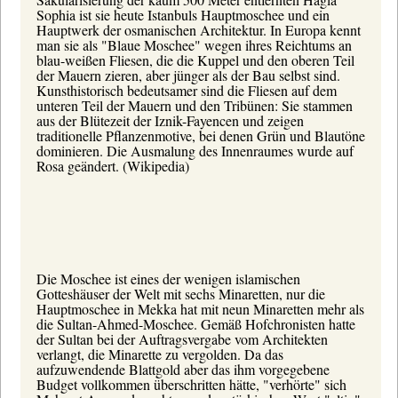
Sophia ist sie heute Istanbuls Hauptmoschee und ein
Hauptwerk der osmanischen Architektur. In Europa kennt
man sie als "Blaue Moschee" wegen ihres Reichtums an
blau-weißen Fliesen, die die Kuppel und den oberen Teil
der Mauern zieren, aber jünger als der Bau selbst sind.
Kunsthistorisch bedeutsamer sind die Fliesen auf dem
unteren Teil der Mauern und den Tribünen: Sie stammen
aus der Blütezeit der Iznik-Fayencen und zeigen
traditionelle Pflanzenmotive, bei denen Grün und Blautöne
dominieren. Die Ausmalung des Innenraumes wurde auf
Rosa geändert.
(Wikipedia)
Die Moschee ist eines der wenigen islamischen
Gotteshäuser der Welt mit sechs Minaretten, nur die
Hauptmoschee in Mekka hat mit neun Minaretten mehr als
die Sultan-Ahmed-Moschee. Gemäß Hofchronisten hatte
der Sultan bei der Auftragsvergabe vom Architekten
verlangt, die Minarette zu vergolden. Da das
aufzuwendende Blattgold aber das ihm vorgegebene
Budget vollkommen überschritten hätte, "verhörte" sich