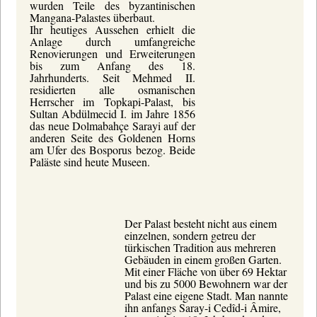
wurden Teile des byzantinischen
Mangana-Palastes überbaut.
Ihr heutiges Aussehen erhielt die
Anlage durch umfangreiche
Renovierungen und Erweiterungen
bis zum Anfang des 18.
Jahrhunderts. Seit Mehmed II.
residierten alle osmanischen
Herrscher im Topkapi-Palast, bis
Sultan Abdülmecid I. im Jahre 1856
das neue Dolmabahçe Sarayi auf der
anderen Seite des Goldenen Horns
am Ufer des Bosporus bezog. Beide
Paläste sind heute Museen.
Der Palast besteht nicht aus einem
einzelnen, sondern getreu der
türkischen Tradition aus mehreren
Gebäuden in einem großen Garten.
Mit einer Fläche von über 69 Hektar
und bis zu 5000 Bewohnern war der
Palast eine eigene Stadt. Man nannte
ihn anfangs Saray-i Cedîd-i Âmire,