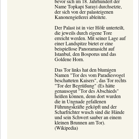
bevor sich im 18. Jahrhundert der
Name Topkapi Sarayi durchsetzte,
der sich von der palasteigenen
Kanonengießerei ableitete.
Der Palast ist in vier Höfe unterteilt,
die jeweils durch eigene Tore
erreicht werden. Mit seiner Lage auf
einer Landspitze bietet er eine
beispiellose Panoramasicht auf
Istanbul, den Bosporus und das
Goldene Horn.
Das Tor links hat den blumigen
Namen "Tor des vom Paradiesvogel
beschatteten Kaisers", das Tor rechts
"Tor der Begrüßung" (Es hätte
genausogut "Tor des Abschieds"
heißen können, denn dort wurden
die in Ungnade gefallenen
Führungskräfte geköpft und der
Scharfrichter wusch sind die Hände
und sein Schwert sauber an einem
kleinen Brunnen am Tor).
(Wikipedia)