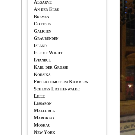
Algarve
An der Elbe
Bremen
Cottbus
Galicien
Graubünden
Island
Isle of Wight
Istanbul
Karl der Grosse
Korsika
Freilichtmuseum Kommern
Schloss Lichtenwalde
Lille
Lissabon
Mallorca
Marokko
Moskau
New York