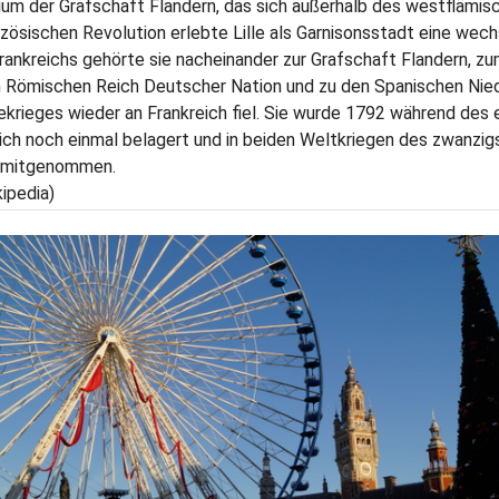
rium der Grafschaft Flandern, das sich außerhalb des westflämi
nzösischen Revolution erlebte Lille als Garnisonsstadt eine wec
rankreichs gehörte sie nacheinander zur Grafschaft Flandern, z
n Römischen Reich Deutscher Nation und zu den Spanischen Nie
ekrieges wieder an Frankreich fiel. Sie wurde 1792 während des 
ich noch einmal belagert und in beiden Weltkriegen des zwanzi
 mitgenommen.
kipedia)