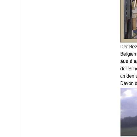
Der Bez
Belgien
aus die
der Sil
an den 
Davon s