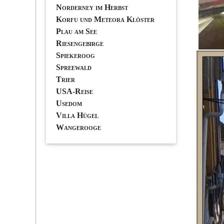
Norderney im Herbst
Korfu und Meteora Klöster
Plau am See
Riesengebirge
Spiekeroog
Spreewald
Trier
USA-Reise
Usedom
Villa Hügel
Wangerooge