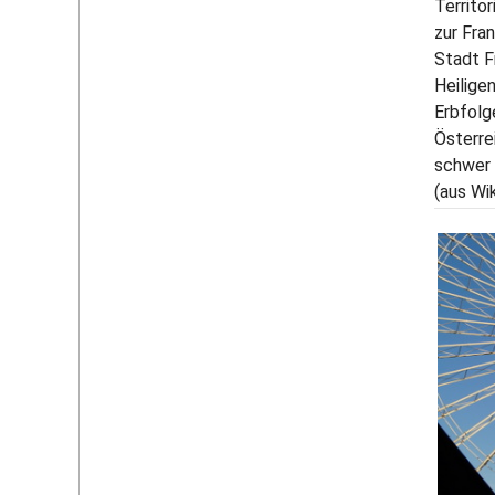
Territo
zur Fra
Stadt F
Heilige
Erbfolg
Österre
schwer
(aus Wi